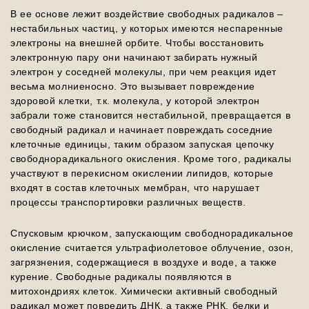
В ее основе лежит воздействие свободных радикалов –
нестабильных частиц, у которых имеются неспаренные
электроны на внешней орбите. Чтобы восстановить
электронную пару они начинают забирать нужный
электрон у соседней молекулы, при чем реакция идет
весьма молниеносно. Это вызывает повреждение
здоровой клетки, т.к. молекула, у которой электрон
забрали тоже становится нестабильной, превращается в
свободный радикал и начинает повреждать соседние
клеточные единицы, таким образом запуская цепочку
свободнорадикального окисления. Кроме того, радикалы
участвуют в перекисном окислении липидов, которые
входят в состав клеточных мембран, что нарушает
процессы транспортировки различных веществ.
Спусковым крючком, запускающим свободнорадикальное
окисление считается ультрафиолетовое облучение, озон,
загрязнения, содержащиеся в воздухе и воде, а также
курение. Свободные радикалы появляются в
митохондриях клеток. Химически активный свободный
радикал может повредить ДНК, а также РНК, белки и