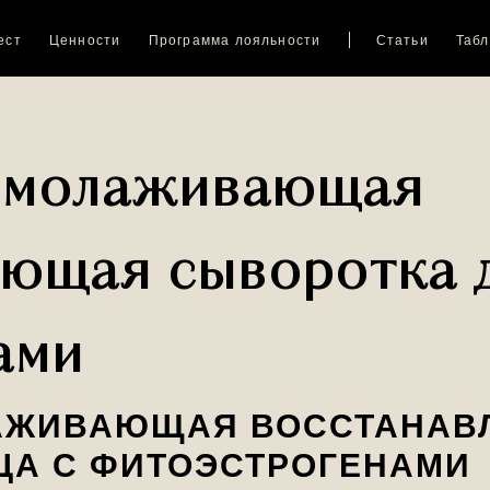
ест
Ценности
Программа лояльности
Статьи
Табл
Омолаживающая
ющая сыворотка д
ами
АЖИВАЮЩАЯ ВОССТАНА
ЦА С ФИТОЭСТРОГЕНАМИ