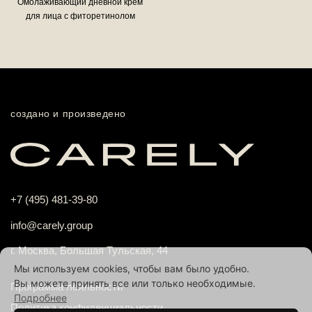
Омолаживающий дневной крем
для лица с фиторетинолом
создано и произведено
+7 (495) 481-39-80
info@carely.group
г. Москва, Большая Тульская, 44
Мы используем cookies, чтобы вам было удобно.
Вы можете принять все или только необходимые.
Программа лояльности
Подробнее
Политика конфиденциальности