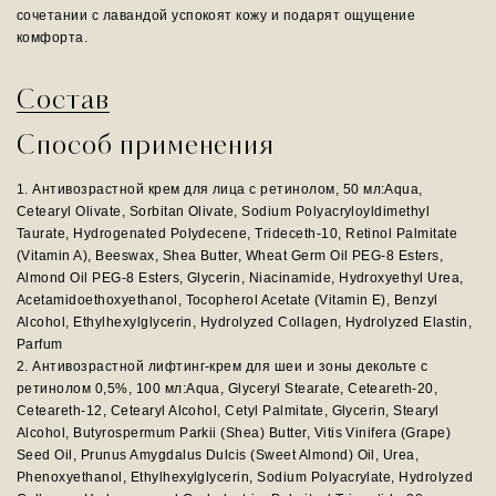
сочетании с лавандой успокоят кожу и подарят ощущение
комфорта.
Состав
Способ применения
1. Антивозрастной крем для лица с ретинолом, 50 мл:Aqua,
Cetearyl Olivate, Sorbitan Olivate, Sodium Polyacryloyldimethyl
Taurate, Hydrogenated Polydecene, Trideceth-10, Retinol Palmitate
(Vitamin A), Beeswax, Shea Butter, Wheat Germ Oil PEG-8 Esters,
Almond Oil PEG-8 Esters, Glycerin, Niacinamide, Hydroxyethyl Urea,
Acetamidoethoxyethanol, Tocopherol Acetate (Vitamin E), Benzyl
Alcohol, Ethylhexylglycerin, Hydrolyzed Collagen, Hydrolyzed Elastin,
Parfum
2. Антивозрастной лифтинг-крем для шеи и зоны декольте с
ретинолом 0,5%, 100 мл:Aqua, Glyceryl Stearate, Ceteareth-20,
Ceteareth-12, Cetearyl Alcohol, Cetyl Palmitate, Glycerin, Stearyl
Alcohol, Butyrospermum Parkii (Shea) Butter, Vitis Vinifera (Grape)
Seed Oil, Prunus Amygdalus Dulcis (Sweet Almond) Oil, Urea,
Phenoxyethanol, Ethylhexylglycerin, Sodium Polyacrylate, Hydrolyzed