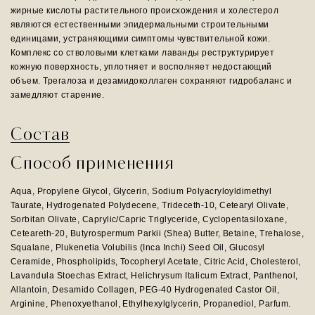
жирные кислоты растительного происхождения и холестерол
являются естественными эпидермальными строительными
единицами, устраняющими симптомы чувствительной кожи.
Комплекс со стволовыми клетками лаванды реструктурирует
кожную поверхность, уплотняет и восполняет недостающий
объем. Трегалоза и дезамидоколлаген сохраняют гидробаланс и
замедляют старение.
Состав
Способ применения
Aqua, Propylene Glycol, Glycerin, Sodium Polyacryloyldimethyl
Taurate, Hydrogenated Polydecene, Trideceth-10, Cetearyl Olivate,
Sorbitan Olivate, Caprylic/Capric Triglyceride, Cyclopentasiloxane,
Ceteareth-20, Butyrospermum Parkii (Shea) Butter, Betaine, Trehalose,
Squalane, Plukenetia Volubilis (Inca Inchi) Seed Oil, Glucosyl
Ceramide, Phospholipids, Tocopheryl Acetate, Citric Acid, Cholesterol,
Lavandula Stoechas Extract, Helichrysum Italicum Extract, Panthenol,
Allantoin, Desamido Collagen, PEG-40 Hydrogenated Castor Oil,
Arginine, Phenoxyethanol, Ethylhexylglycerin, Propanediol, Parfum.