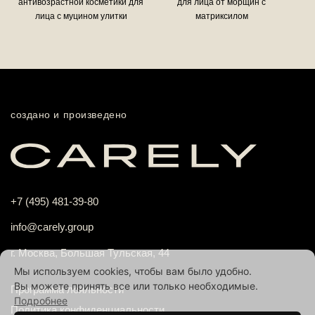
антивозрастной косметики для
для лица от морщин с
лица с муцином улитки
матриксилом
создано и произведено
+7 (495) 481-39-80
info@carely.group
г. Москва, Большая Тульская, 44
Мы используем cookies, чтобы вам было удобно.
Вы можете принять все или только необходимые.
Программа лояльности
Подробнее
Политика конфиденциальности