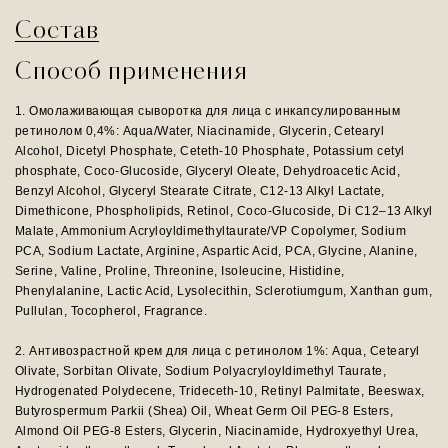
Состав
Способ применения
1. Омолаживающая сыворотка для лица с инкапсулированным
ретинолом 0,4%: Aqua/Water, Niacinamide, Glycerin, Cetearyl
Alcohol, Dicetyl Phosphate, Ceteth-10 Phosphate, Potassium cetyl
phosphate, Coco-Glucoside, Glyceryl Oleate, Dehydroacetic Acid,
Benzyl Alcohol, Glyceryl Stearate Citrate, C12-13 Alkyl Lactate,
Dimethicone, Phospholipids, Retinol, Coco-Glucoside, Di C12–13 Alkyl
Malate, Ammonium Acryloyldimethyltaurate/VP Copolymer, Sodium
PCA, Sodium Lactate, Arginine, Aspartic Acid, PCA, Glycine, Alanine,
Serine, Valine, Proline, Threonine, Isoleucine, Histidine,
Phenylalanine, Lactic Acid, Lysolecithin, Sclerotiumgum, Xanthan gum,
Pullulan, Tocopherol, Fragrance.
2. Антивозрастной крем для лица с ретинолом 1%: Aqua, Cetearyl
Olivate, Sorbitan Olivate, Sodium Polyacryloyldimethyl Taurate,
Hydrogenated Polydecene, Trideceth-10, Retinyl Palmitate, Beeswax,
Butyrospermum Parkii (Shea) Oil, Wheat Germ Oil PEG-8 Esters,
Almond Oil PEG-8 Esters, Glycerin, Niacinamide, Hydroxyethyl Urea,