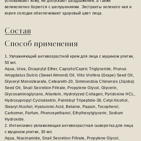
успокаивают кожу, не допускают раздражений, а также
великолепно борются с шелушениями. Экстракты зеленого чая и
корня солодки обеспечивают здоровый цвет лица.
Состав
Способ применения
1. Увлажняющий антивозрастной крем для лица с муцином улитки,
50 мл.
Aqua, Urea, Dicaprylyl Ether, Caprylic/Capric Triglyceride, Prunus
Amygdalus Dulcis (Sweet Almond) Oil, Vitis Vinifera (Grape) Seed Oil,
Glyceryl Monostearate, Ceteareth-20, Simmondsia Chinensis (Jojoba)
Seed Oil, Snail Secretion Filtrate, Propylene Glycol, Glycerin,
Glycosaminoglycans, Allantoin, Hydrolyzed Collagen, Pyridoxine HCL,
Hydroxypropyl Cyclodextrin, Palmitoyl Tripeptide-38, Cetyl Alcohol,
Stearyl Alcohol, Hyaluronic Acid, Betaine, Papain, Tocopherol,
Carbomer, Parfum, Phenoxyethanol, Ethylhexylglycerin, Sodium
Hydroxide.
2. Интенсивно увлажняющая антивозрастная сыворотка для лица
с муцином улитки, 30 мл.
Aqua, Niacinamide, Snail Secretion Filtrate, Propylene Glycol,