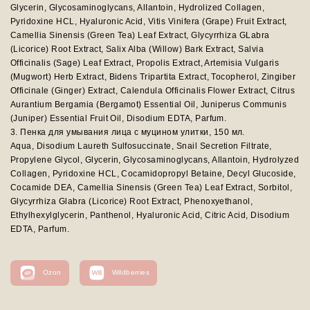
Glycerin, Glycosaminoglycans, AlIantoin, Hydrolized Collagen,
Pyridoxine HCL, Hyaluronic Acid, Vitis Vinifera (Grape) Fruit Extract,
Camellia Sinensis (Green Теа) Leaf Extract, Glycyrrhiza GLabra
(Licorice) Root Extract, Salix Alba (Willow) Bark Extract, Salvia
Officinalis (Sage) Leaf Extract, Propolis Extract, Artemisia Vulgaris
(Mugwort) Herb Extract, Bidens Tripartita Extract, Tocopherol, Zingiber
Officinale (Ginger) Extract, Calendula Officinalis Flower Extract, Citrus
Aurantium Bergamia (Bergamot) Essential Oil, Juniperus Communis
(Juniper) Essential Fruit Oil, Disodium EDTA, Parfum.
3. Пенка для умывания лица с муцином улитки, 150 мл.
Aqua, Disodium Laureth Sulfosuccinate, Snail Secretion Filtrate,
Propylene Glycol, Glycerin, Glycosaminoglycans, Allantoin, Hydrolyzed
Collagen, Pyridoxine HCL, Cocamidopropyl Betaine, Decyl Glucoside,
Cocamide DEA, Camellia Sinensis (Green Теа) Leaf Extract, Sorbitol,
Glycyrrhiza Glabra (Licorice) Root Extract, Phenoxyethanol,
Ethylhexylglycerin, Panthenol, Hyaluronic Acid, Citric Acid, Disodium
EDTA, Parfum.
Ozon
Wildberries